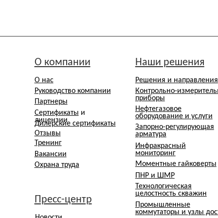
Нефтегазовое
Сертификаты
и
оборудование и услуги
лицензии
Дилерские сертификаты
Запорно-регулирующая
Отзывы
арматура
Тренинг
Инфракрасный
мониторинг
Вакансии
Моментные гайковерты
Охрана труда
ПНР и ШМР
Технологическая
целостность скважин
Пресс-центр
К
Промышленные
коммутаторы и узлы доступа
Новости
Расходные материалы
СМИ о нас
Проекты
Блог инженеров
скомнадзоре в реестре операторов, осуществляющих обработку персональных данных на основании Приказ
с их письменного согласия, в соответствии со ст. 152.1 Гражданского кодекса РФ и Федеральным закон
ретьими лицами в рекламных и/или коммерческих целях без отдельного согласия сотрудника не допускае
ащите
Согласие посетителей сайта на обработку
Согласие посетителей о соб
персональных данных
«Cookie»