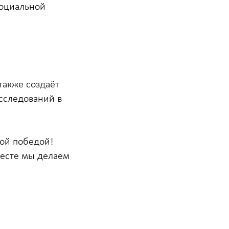
социальной
также создаёт
сследований в
ой победой!
месте мы делаем
ассылка
олько самые важные новости
омпании и презентация новых
ешений. Узнайте первыми