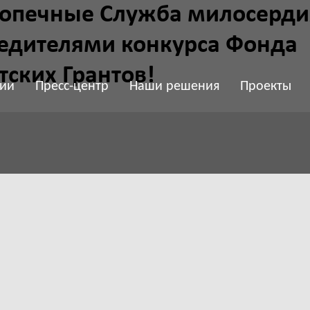
опечные Служба милосерди
бедителями конкурса Фонда
ских Грантов!
ии
Пресс-центр
Наши решения
Проекты