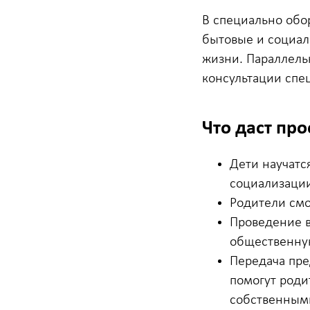
В специально обо
бытовые и социал
жизни. Параллельн
консультации спец
Что даст пр
Дети научатс
социализаци
Родители смо
Проведение в
общественну
Передача пре
помогут роди
собственным