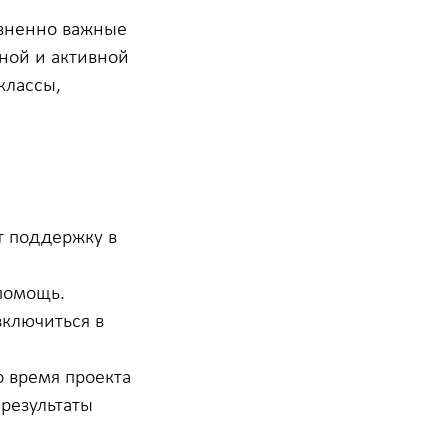
изненно важные
ной и активной
классы,
т поддержку в
помощь.
включиться в
о время проекта
 результаты