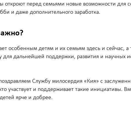
ы откроют перед семьями новые возможности для 
обби и даже дополнительного заработка.
важно?
ает особенным детям и их семьям здесь и сейчас, а 
у для дальнейшей поддержки, развития и научных и
поздравляем Службу милосердия «Кия» с заслуженн
 кто участвует и поддерживает такие инициативы. В
детей ярче и добрее.
О компании
Наши решения
Р
О нас
Решения и направления
Т
к
Руководство компании
Контрольно-измерительные
р
приборы
Партнеры