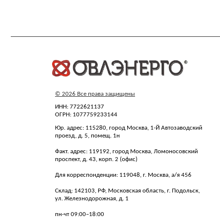
ИНН: 7722621137
ОГРН: 1077759233144
Юр. адрес: 115280, город Москва, 1-Й Автозаводский
проезд, д. 5, помещ. 1н
Факт. адрес: 119192, город Москва, Ломоносовский
проспект, д. 43, корп. 2 (офис)
Для корреспонденции: 119048, г. Москва, а/я 456
Склад: 142103, РФ, Московская область, г. Подольск,
ул. Железнодорожная, д. 1
пн-чт 09:00–18:00
пт 09:00–17:00
ovl@ovl-energo.com
+7(495)134-92-00
АО «ОВЛ-Энерго» зарегистрировано в Ро
Все фотографии сотрудников размещены 
Передача, использование изображений т
Политика конфиденциальности
Политика об обработке и з
персональных данных