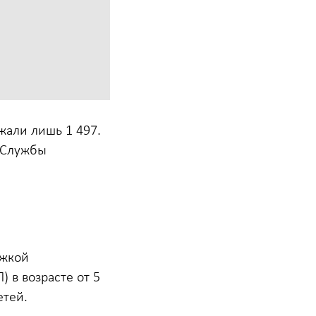
жали лишь 1 497.
 Службы
ржкой
 в возрасте от 5
етей.