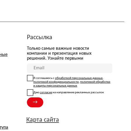
Я соглашаюсь с
обработкой персональных данных
,
политикой конфиденциальности
,
политикой обработки
и защиты персональных данных
Даю
согласие
на направление рекламных рассылок
→
арта сайта
а Nº 197 от 31.07.2024. Рег. номер: 77-24-162151
ом № 152-ФЗ «О персональных данных»
тся
ираемых
Согласие на рассылку