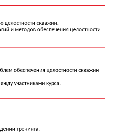
ения целостности скважин
ками курса.
га.