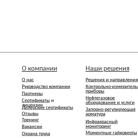
О компании
Наши решения
Р
О нас
Решения и направления
Т
к
Руководство компании
Контрольно-измерительные
р
приборы
Партнеры
Нефтегазовое
Сертификаты
и
оборудование и услуги
лицензии
Дилерские сертификаты
Запорно-регулирующая
Отзывы
арматура
Тренинг
Инфракрасный
мониторинг
Вакансии
Моментные гайковерты
Охрана труда
ПНР и ШМР
Технологическая
целостность скважин
Пресс-центр
К
Промышленные
коммутаторы и узлы доступа
Новости
Расходные материалы
СМИ о нас
Проекты
Блог инженеров
скомнадзоре в реестре операторов, осуществляющих обработку персональных данных на основании Приказ
с их письменного согласия, в соответствии со ст. 152.1 Гражданского кодекса РФ и Федеральным закон
ретьими лицами в рекламных и/или коммерческих целях без отдельного согласия сотрудника не допускае