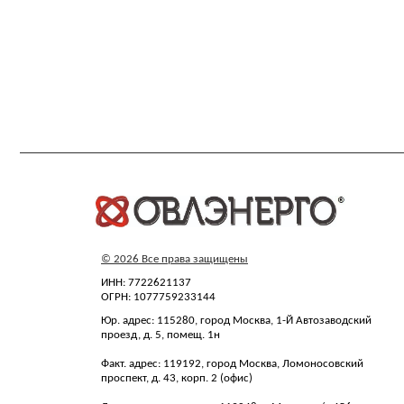
© 2026 Все права защищены
ИНН: 7722621137
ОГРН: 1077759233144
Юр. адрес: 115280, город Москва, 1-Й Автозаводский
проезд, д. 5, помещ. 1н
Факт. адрес: 119192, город Москва, Ломоносовский
проспект, д. 43, корп. 2 (офис)
Для корреспонденции: 119048, г. Москва, а/я 456
Склад: 142103, РФ, Московская область, г. Подольск,
ул. Железнодорожная, д. 1
пн-чт 09:00–18:00
пт 09:00–17:00
ovl@ovl-energo.com
+7(495)134-92-00
АО «ОВЛ-Энерго» зарегистрировано в Ро
Все фотографии сотрудников размещены 
Передача, использование изображений т