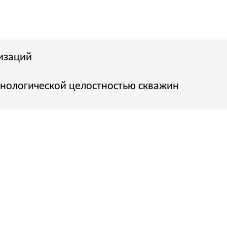
ой целостностью скважин
tegrity management).
ностью.
правлению целостностью
плуатации скважин.