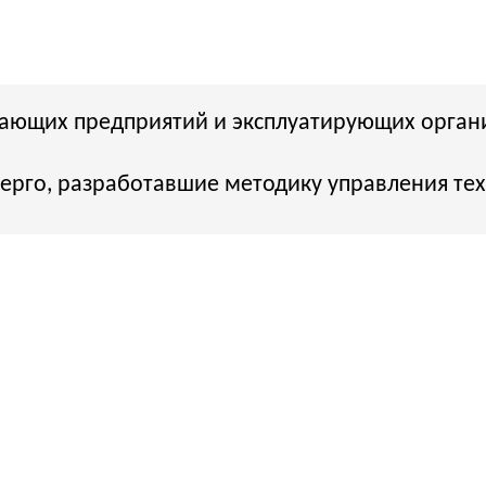
х предприятий и эксплуатирующих организаций
разработавшие методику управления технологическ
Введение в управление целостностью скважин (Well in
Основные принципы и подходы к управлению целост
Обзор международных стандартов и требований к у
скважин.
Оценка рисков и анализ возможных проблем при экс