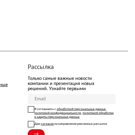
ассылка
олько самые важные новости
омпании и презентация новых
ешений. Узнайте первыми
Я соглашаюсь с
обработкой персональных данных
,
политикой конфиденциальности
,
политикой обработки
и защиты персональных данных
Даю
согласие
на направление рекламных рассылок
→
арта сайта
а Nº 197 от 31.07.2024. Рег. номер: 77-24-162151
ом № 152-ФЗ «О персональных данных»
тся