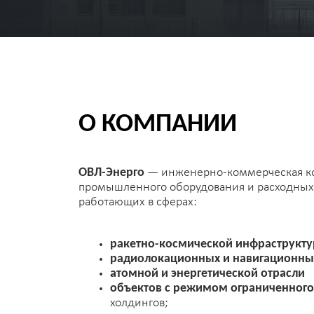
О КОМПАНИИ
ОВЛ-Энерго
— инженерно-коммерческая компания
промышленного оборудования и расходных матери
работающих в сферах:
ракетно-космической инфраструктуры
радиолокационных и навигационных систе
атомной и энергетической отрасли
объектов с режимом ограниченного досту
Исполнение обязательств
холдингов;
инжиниринговых и строительных структур
С 2015 года компания участвует
в поставках для 
Прозрачность
оборонного и научно-технического профиля, где тр
и контроль каждого этапа исполнения контракта.