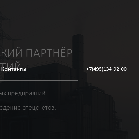
АРТНЁР
Контакты
+7(495)134-92-00
ятий.
цсчетов,