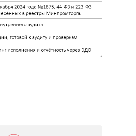
я и отчётность через ЭДО.
 отчётности для
 казначейства и
х органов