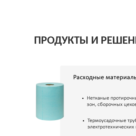
Нетканые протирочные мате
зон, сборочных цехов и учас
Термоусадочные трубки, и
электротехнических издели
Телекоммуникационные ре
Промышленные коммутаторы
устойчивые к вибрации, пы
кибербезопасности.
Телекоммуникационные шкаф
антивандальные исполнения 