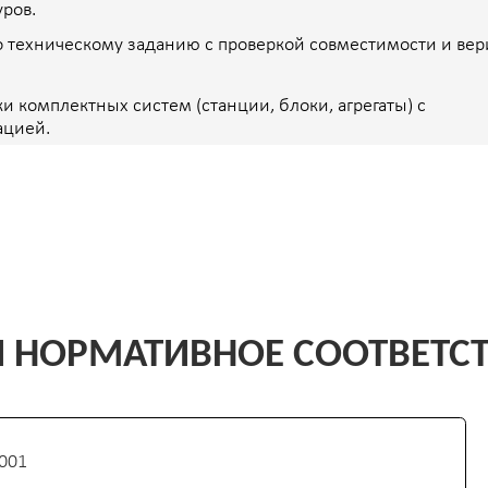
рственными заказчиками
нтракту:
лы испытаний, фотофиксация;
, готовой к ведомственной проверке.
 регистрационных и сертификационных
Л-ЭНЕРГО