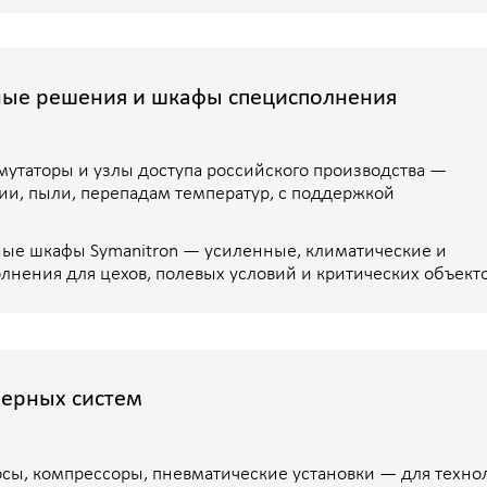
 систем
рессоры, пневматические установки — для технологических, ги
ическому заданию с проверкой совместимости и верификацией па
Посмот
ектных систем (станции, блоки, агрегаты) с
ОРМАТИВНОЕ СООТВЕТСТВИЕ