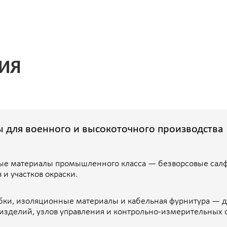
риалы промышленного класса — безворсовые салфетки и рулонн
тков окраски.
золяционные материалы и кабельная фурнитура — для
й, узлов управления и контрольно-измерительных систем.
шения и шкафы специсполнения
 и узлы доступа российского производства —
ли, перепадам температур, с поддержкой
ы Symanitron — усиленные, климатические и
для цехов, полевых условий и критических объектов.