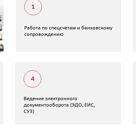
4
5
Ведение электронного
Опыт взаим
документооборота (ЭДО, ЕИС,
контролир
СУЗ)
федеральн
военного и высокоточного производства