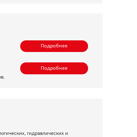
дравлических и
раметров.
реть все решения