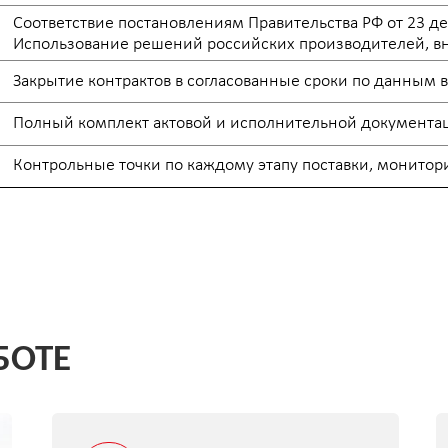
рольные точки по каждому этапу поставки, мониторинг исполнени
Е
1
2
Работа по спецсчетам и банковскому
Подготовка
сопровождению
заказчиков,
аудиторски