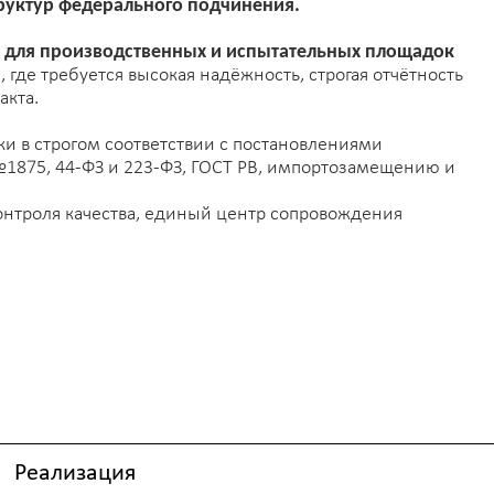
рогом соответствии с постановлениями
 44-ФЗ и 223-ФЗ, ГОСТ РВ, импортозамещению и
 качества, единый центр сопровождения
лизация
ветствие постановлениям Правительства РФ от 23 декабря 2024 го
льзование решений российских производителей, внесённых в ре
ытие контрактов в согласованные сроки по данным внутреннего а
ый комплект актовой и исполнительной документации, готовой к 