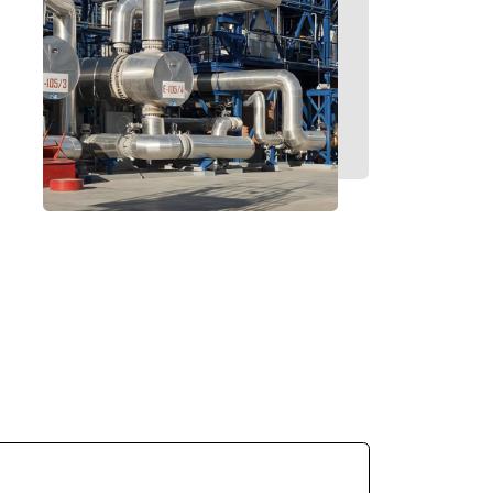
да №1875, 44-ФЗ и 223-ФЗ.
естры Минпромторга.
удита
аудиту и проверкам