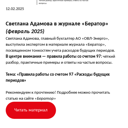
12.02.2025
Светлана Адамова в журнале «Бератор»
(февраль 2025)
Светлана Адамова, главный бухгалтер АО «ОВЛ-Энерго»,
выступила экспертом в материале журнала «Бератор»,
посвященном тонкостям учета расходов будущих периодов.
В центре внимания —
правила работы со счетом 97:
ч
ёткий
разбор, практичные примеры и ответы на частые вопросы.
Тема: «Правила работы со счетом 97 «Расходы будущих
ovl@ovl-energo.com
© 2026 Все права защищены
периодов»
+7(495)134-92-00
ИНН: 7722621137
ОГРН: 1077759233144
Рекомендуем к прочтению! Подробнее можно прочитать
Юр. адрес: 115280, город Москва, 1-Й
Автозаводский проезд, д. 5, помещ. 1н
статью на сайте
«Бератор»
Факт. адрес: 119192, город Москва,
Ломоносовский проспект, д. 43, корп. 2 (офис)
Читать материал
Для корреспонденции: 119048, г. Москва, а/я
456