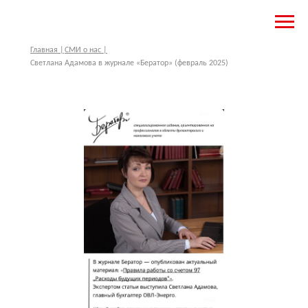
Главная |
СМИ о нас |
Светлана Адамова в журнале «Бератор» (февраль 2025)