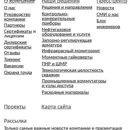
политикой конфиденциальности
,
политикой
обработки и защиты персональных данных
Даю
согласие
на направление рекламных рассылок
(необязательно)
→
АО «ОВЛ-Энерго» зарегистрировано в Роскомнадзоре в
реестре операторов, осуществляющих обработку
персональных данных на основании Приказа Nº 197 от
31.07.2024. Рег. номер: 77-24-162151
Все фотографии сотрудников размещены с их
письменного согласия, в соответствии со ст. 152.1
Гражданского кодекса РФ и Федеральным законом №
152-ФЗ «О персональных данных»
Передача, использование изображений третьими лицами
в рекламных и/или коммерческих целях без отдельного
согласия сотрудника не допускается
Политика конфиденциальности
Политика об обработке и защите персональных данных
Согласие посетителей сайта на обработку персональных
данных
Согласие посетителей о собираемых «Cookie»
Согласие на рассылку