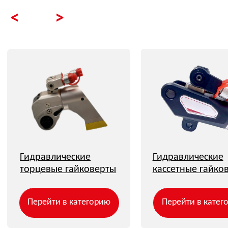
Гидравлические
Гидравлические
Гидрав
торцевые гайковерты
кассетные гайковерты
насосн
Перейти в категорию
Перейти в категорию
Перей
ПОДБОР ОПТИМАЛЬНОГО
РЕШЕНИЯ ПОД ВАШИ ЗАДАЧИ
Как вас зовут
Ваш телефон
+7