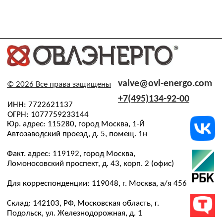
Моментные гайковерты
Тренинг
ПНР и ШМР
Вакансии
Технологическая целостность
Охрана труда
скважин
Промышленные коммутаторы
и узлы доступа
Расходные материалы
Проекты
Карта сайта
Рассылка
Только самые важные новости компании и презентация
новых решений. Узнайте первыми
Я соглашаюсь с
обработкой персональных данных
,
политикой конфиденциальности
,
политикой
обработки и защиты персональных данных
Даю
согласие
на направление рекламных рассылок
(необязательно)
→
АО «ОВЛ-Энерго» зарегистрировано в Роскомнадзоре в
реестре операторов, осуществляющих обработку
персональных данных на основании Приказа Nº 197 от
31.07.2024. Рег. номер: 77-24-162151
Все фотографии сотрудников размещены с их