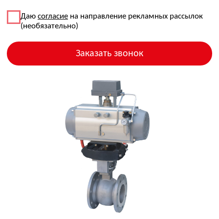
valve@ovl-energo.com
© 2026 Все права защищены
+7(495)134-92-00
ИНН: 7722621137
ОГРН: 1077759233144
Юр. адрес: 115280, город Москва, 1-Й
Автозаводский проезд, д. 5, помещ. 1н
Факт. адрес: 119192, город Москва,
Ломоносовский проспект, д. 43, корп. 2 (офис)
Для корреспонденции: 119048, г. Москва, а/я 456
Склад: 142103, РФ, Московская область, г.
Подольск, ул. Железнодорожная, д. 1
пн-чт 09:00–18:00
пт 09:00–17:00
О компании
Наши решения
Пресс-центр
Решения и направления
О нас
Новости
Контрольно-
СМИ о нас
Руководство
измерительные
компании
Блог
приборы
Партнеры
инженеров
Нефтегазовое
Сертификаты
и
оборудование и услуги
лицензии
Запорно-регулирующая
Дилерские
арматура
сертификаты
Инфракрасный мониторинг
Отзывы