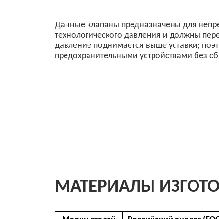
предохранительными устройствами без сброса в 
МАТЕРИАЛЫ ИЗГОТОВЛ
Марки сталей
Российский аналог (ГОСТ 5632
AISI 304
08X18H10
AISI 316
10X17H13M2
AISI 316L
03X17H14M3
AISI 316Ti
10X17H13M2T
AISI 321
12X18H10T