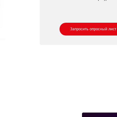
Запросить опросный лист
го контроля
ь подачу среды, если
и являются