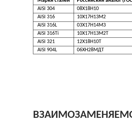
AISI 904L
06ХН28МДТ
ВЗАИМОЗАМЕНЯЕМОСТЬ 
Стандарты
Описание
API 520
Определение разм
предохранительны
нефтеперерабатыв
API 526
Стальные предохра
фланцевым соедин
стандартом АРI 520