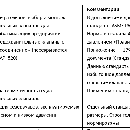
Данные стандарты определяют 
избыточное давление, при кото
открытие клапана и максимальн
етичность седла
Применим к стандартам АРІ520 и
х клапанов
зервуаров, эксплуатируемых
Отдельный стандарт, не норми
и низком давлении
размеры. Строительные длины и
нормированы
тельных фланцев
Применим к стандартам АРІ520 и
enwood, Leser, Pentair, Tai
Эти призводители работают в ста
, Dresser, Sarasin, Mercer,
API2000
Toyo, Farris и др.