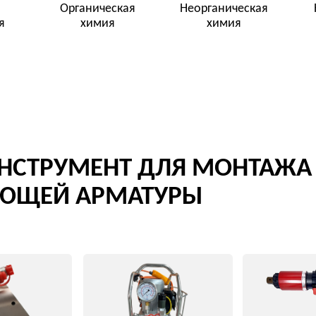
Гидравлические
Аккумуляторные
ы
насосные станции
гайковерты
ию
Перейти в категорию
Перейти в категорию