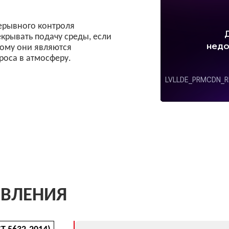
атмосферу.
ЕНИЯ
-2014)
Помимо нержавеющих сталей, мы также работ
спектром медных сплавов (латунь, бронза), пос
стандартам ASTM, DIN и ГОСТ.
Аналоги подбираются индивидуально под задач
учета параметров рабочей
среды.