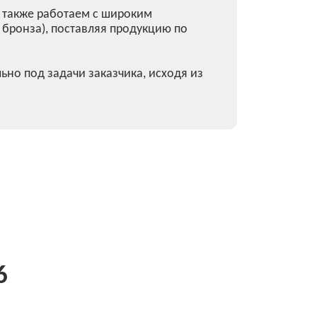
там могут применяться
осуды под давлением» и
для котлов и сосудов под
ва энергетических котлов.
 - 1996; в составе общего
 и сосудов под давлением)».