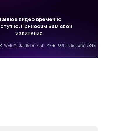
аем с широким
тавляя продукцию по
и заказчика, исходя из