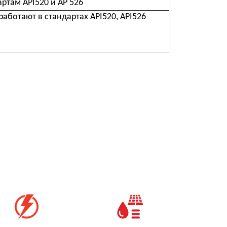
я
Очистка воды в
экологических целях