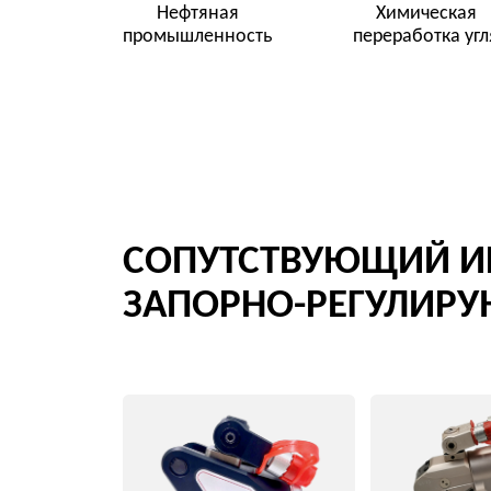
Гидравлические
Гидравлические
торцевые гайковерт
кассетные гайковерты
Перейти в категорию
Перейти в категор