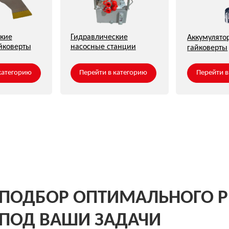
ДБОР ОПТИМАЛЬНОГО РЕШЕН
Д ВАШИ ЗАДАЧИ
вут
фон
+7
лашаюсь с
обработкой персональных данных
,
политикой конфиденциальности
,
политикой
нальных данных
огласие
на направление рекламных рассылок (необязательно)
Запросить опросный лист
Заказать звонок