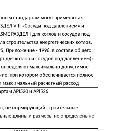
максимально допустимое
ром обеспечивается полное
ый расчетный расход
 АРІ526
рующий строительные
 размеры не определень не
 АР 526
ндартах АРІ520, АРІ526