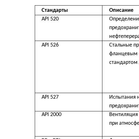
API 527
Испытания на герм
предохранительны
API 2000
Вентиляция для ре
при атмосферном 
RF и RTJ
Формы присоедини
Производители (бренды)
Crosby, Anderson Gre
Milano, Fukui, Bailey
Welmark, Motoyama, 