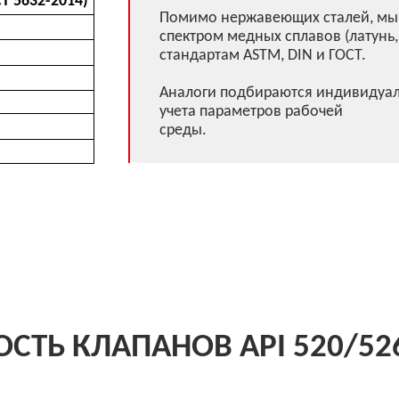
КЛАПАНОВ API 520/526
Комментарии
еров, выбор и монтаж
В дополнение к данным стандар
х клапанов для
стандарты ASME РАЗДЕЛ VIII «С
ающих предприятий
Нормы и правила ASME РАЗДЕЛ І 
нительные клапаны с
давлением «Правила строительст
ением (перекрывается
Приложение — 1995; Приложение
)
документа (Стандарт для котлов