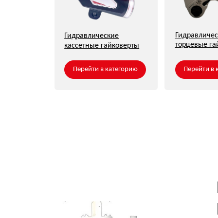
ПО
ПО
Как вас зо
Ваш теле
Я сог
персо
Даю
с