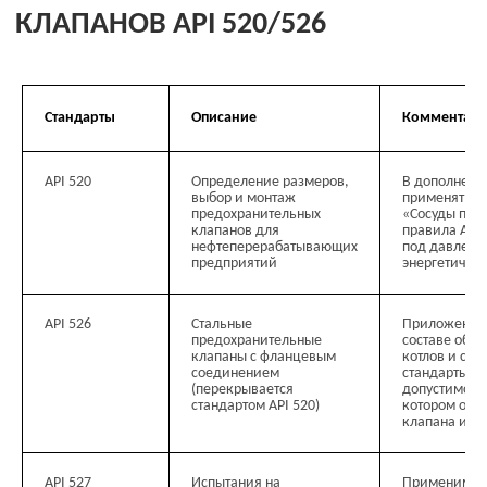
ОТРАСЛИ ПРИМЕНЕНИЯ
Стандарты
Описание
Комментар
Нефтяная промышленность
Химическая переработка угля
API 520
Определение размеров,
В дополнени
выбор и монтаж
применяться
предохранительных
«Сосуды под
клапанов для
правила ASME
Органическая химия
нефтеперерабатывающих
под давлени
предприятий
энергетическ
Неорганическая химия
API 526
Стальные
Приложение 
предохранительные
составе обще
клапаны с фланцевым
котлов и сос
Новая энергия
соединением
стандарты о
(перекрывается
допустимое 
стандартом АРI 520)
котором обе
Очистка воды в экологических целях
клапана и м
API 527
Испытания на
Применим к 