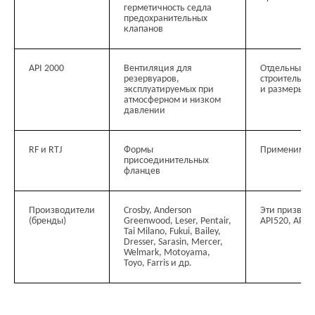
герметичность седла
предохранительных
СОПУТСТВУЮЩИЙ ИНСТРУМЕНТ
клапанов
ДЛЯ МОНТАЖА ЗАПОРНО-
РЕГУЛИРУЮЩЕЙ АРМАТУРЫ
API 2000
Вентиляция для
Отдельный с
резервуаров,
строительны
<
>
эксплуатируемых при
и размеры н
атмосферном и низком
давлении
RF и RTJ
Формы
Применим к 
присоединительных
фланцев
Производители
Crosby, Anderson
Эти призводи
(бренды)
Greenwood, Leser, Pentair,
АРІ520, АРІ5
Гидравлические
Гидравлические
Гидрав
Tai Milano, Fukui, Bailey,
торцевые гайковерты
кассетные гайковерты
насосн
Dresser, Sarasin, Mercer,
Welmark, Motoyama,
Toyo, Farris и др.
Перейти в категорию
Перейти в категорию
Перей