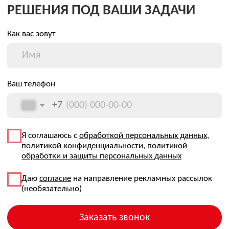
новых решений. Узнайте первыми
Я соглашаюсь с
обработкой персональных данных
,
политикой конфиденциальности
,
политикой
обработки и защиты персональных данных
Даю
согласие
на направление рекламных рассылок
(необязательно)
→
АО «ОВЛ-Энерго» зарегистрировано в Роскомнадзоре в
реестре операторов, осуществляющих обработку
персональных данных на основании Приказа Nº 197 от
31.07.2024. Рег. номер: 77-24-162151
Все фотографии сотрудников размещены с их
письменного согласия, в соответствии со ст. 152.1
Гражданского кодекса РФ и Федеральным законом №
152-ФЗ «О персональных данных»
Передача, использование изображений третьими лицами
в рекламных и/или коммерческих целях без отдельного
согласия сотрудника не допускается
Политика конфиденциальности
Политика об обработке и защите персональных данных
Согласие посетителей сайта на обработку персональных
данных
Согласие посетителей о собираемых «Cookie»