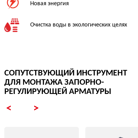
valve@ovl-energo.com
© 2026 Все права защищены
+7(495)134-92-00
ИНН: 7722621137
ОГРН: 1077759233144
Юр. адрес: 115280, город Москва, 1-Й
Автозаводский проезд, д. 5, помещ. 1н
Факт. адрес: 119192, город Москва,
Ломоносовский проспект, д. 43, корп. 2 (офис)