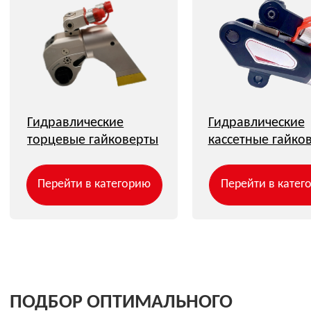
Для корреспонденции: 119048, г. Москва, а/я 456
Склад: 142103, РФ, Московская область, г.
Подольск, ул. Железнодорожная, д. 1
пн-чт 09:00–18:00
пт 09:00–17:00
О компании
Наши решения
Пресс-центр
Решения и направления
О нас
Новости
Контрольно-
СМИ о нас
Руководство
измерительные
компании
Блог
приборы
Партнеры
инженеров
Нефтегазовое
Сертификаты
и
оборудование и услуги
лицензии
Запорно-регулирующая
Дилерские
арматура
сертификаты
Инфракрасный мониторинг
Отзывы
Моментные гайковерты
Тренинг
ПНР и ШМР
Вакансии
Технологическая целостность
Охрана труда
скважин
Промышленные коммутаторы
и узлы доступа
Расходные материалы
Проекты
Карта сайта
Рассылка
Только самые важные новости компании и презентация