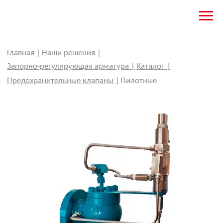
Главная |
Наши решения |
Запорно-регулирующая арматура |
Каталог |
Предохранительные клапаны |
Пилотные
Описание
Комментарии
Определение размеров, выбор и
ПРЕДОХРАНИТЕЛЬНЫЕ КЛАПАНЫ
В дополнение к данным
монтаж предохранительных
ПИЛОТНЫЕ
стандартам могут применяться