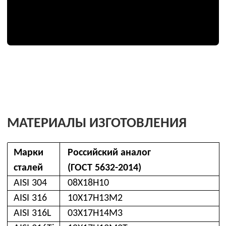
RF и RTJ
Помимо нержавеющих сталей, мы также работаем
Производители
с широким спектром медных сплавов (латунь,
бронза), поставляя продукцию по стандартам ASTM,
(бренды)
DIN и ГОСТ.
Аналоги подбираются индивидуально под задачи
заказчика, исходя из учета параметров рабочей
среды.
ВЗАИМОЗАМЕНЯЕМОСТЬ
КЛАПАНОВ API 520/526