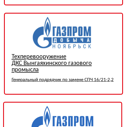
Нефтеперекачивающая станция
Надым-Пур-Тазовского региона
ПНР КИПиА
Магистральный газопровод «Сила
Сибири» КС-7 «Сивакинская»
ПНР АСУ ТП