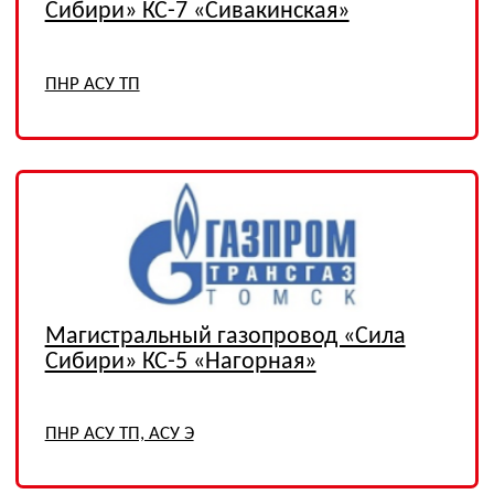
УПГ Ванкорского
месторождения, ДКС
Сузунского месторождения
ТО и ремонт КИПиА