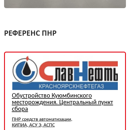
4-ая технологическая линия
комплекса СПГ
ПНР КИПиА, АСПС
Установка стабилизации конденсата
ачимовских залежей
ПНР КИПиА, АСУ ТП, АСУ Э