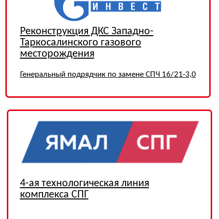
Магистральный газопровод «Сила
Сибири» КС-5 «Нагорная»
ПНР АСУ ТП, АСУ Э
Компрессорные станции управления
сбора и использования нефтяного газа
Техническое обслуживание и ремонт оборудования