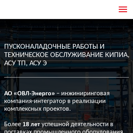
ПУСКОНАЛАДОЧНЫЕ РАБОТЫ И
ТЕХНИЧЕСКОЕ ОБСЛУЖИВАНИЕ КИПИА,
АСУ ТП, АСУ Э
АО «ОВЛ-Энерго»
– инжиниринговая
компания-интегратор в реализации
комплексных проектов.
Более
18 лет
успешной деятельности в
поставках промышленного оборудования.
Более 7
лет
опыта в выполнении
пусконаладочных работ в различных
отраслях