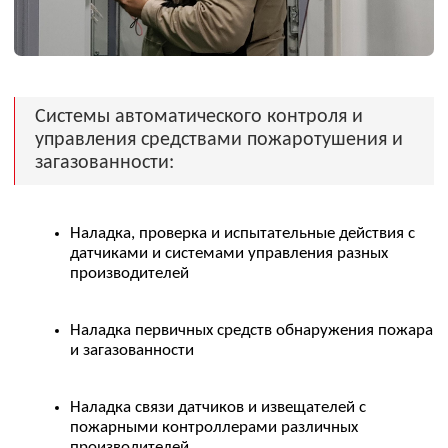
РЕФЕРЕНС ПНР
Обустройство Куюмбинского
месторождения. Центральный пункт
сбора
ПНР средств автоматизации,
КИПИА, АСУ Э, АСПС