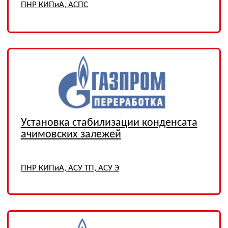
Магистральный газопровод
«Грязовец - Выборг» КС-22
«Бабаевская»
ПНР АСУ Э
ГКС Находкинского
месторождения
ТО КИПиА