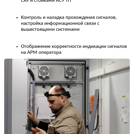
производителей
Наладка первичных средств обнаружения пожара
и загазованности
Наладка связи датчиков и извещателей с
пожарными контроллерами различных
производителей
Системы газоснабжения:
Настройка контроллеров АПС
Наладка регуляторов давления, предохранительных и
регулирующих клапанов, расходомеров, систем
учета и расхода газа