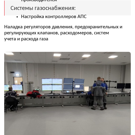
Техперевооружение
ДКС Вынгаяхинского газового
промысла
Генеральный подрядчик по замене СПЧ 16/21-2,2
Реконструкция ДКС Западно-
Таркосалинского газового
месторождения
Генеральный подрядчик по замене СПЧ 16/21-3,0