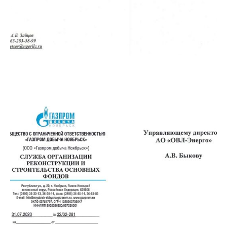
Инфракрасный мониторинг
Отзывы
Моментные гайковерты
Тренинг
ПНР и ШМР
Вакансии
Технологическая целостность
Охрана труда
скважин
Промышленные коммутаторы
и узлы доступа
Расходные материалы
Проекты
Карта сайта
Рассылка
Только самые важные новости компании и презентация
новых решений. Узнайте первыми
Я соглашаюсь с
обработкой персональных данных
,
политикой конфиденциальности
,
политикой
обработки и защиты персональных данных
Даю
согласие
на направление рекламных рассылок
(необязательно)
→
АО «ОВЛ-Энерго» зарегистрировано в Роскомнадзоре в
реестре операторов, осуществляющих обработку
персональных данных на основании Приказа Nº 197 от
31.07.2024. Рег. номер: 77-24-162151