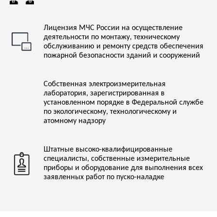
Лицензия МЧС России на осуществление
деятельности по монтажу, техническому
обслуживанию и ремонту средств обеспечения
пожарной безопасности зданий и сооружений
НАПРАВЛЕНИЯ РАБОТ
Средства КИП и А:
Собственная электроизмерительная
лаборатория, зарегистрированная в
установленном порядке в Федеральной службе
Наладка и техническое обслуживание всего
по экологическому, технологическому и
спектра приборов и датчиков любых
производителей
атомному надзору
Подготовка к вводу в эксплуатацию устройств
управления и контроля на локальном уровне
Штатные высоко-квалифицированные
АСУ ТП, АСУ Э:
специалисты, собственные измерительные
приборы и оборудование для выполнения всех
Диагностика и наладка дискретных и аналоговых
заявленных работ по пуско-наладке
каналов связи между датчиками, локальными
САУ и стойками АСУ ТП
Контроль и наладка прохождения сигналов,
настройка информационной связи с