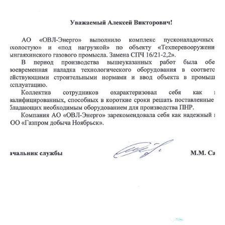
Все фотографии сотрудников размещены с их
письменного согласия, в соответствии со ст. 152.1
Гражданского кодекса РФ и Федеральным законом №
152-ФЗ «О персональных данных»
Передача, использование изображений третьими лицами
в рекламных и/или коммерческих целях без отдельного
согласия сотрудника не допускается
Политика конфиденциальности
Политика об обработке и защите персональных данных
Согласие посетителей сайта на обработку персональных
данных
Согласие посетителей о собираемых «Cookie»
Согласие на рассылку