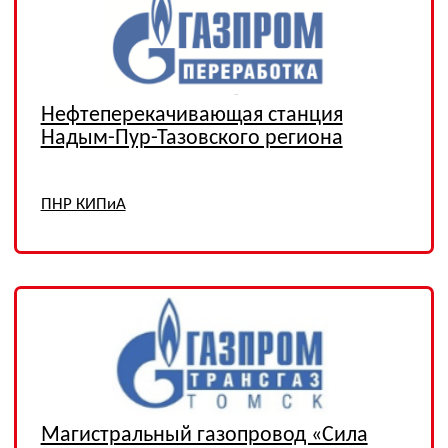
КС Оренбургская, КС
Домбаровка, КС Теренсай,
КС Карталы
ПНР АСУ ТП
Таас-Юряхское НГКМ
Сервисное обслуживание КС