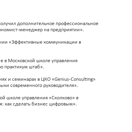
олнительное профессиональное
джер на предприятии».
ивные коммуникации в
ой школе управления
штаб».
ах в ЦКО «Genius-Consulting»
ного руководителя».
авления «Сколково» в
ь бизнес цифровым».
у с крупными
ефтегазовой сектора,
.