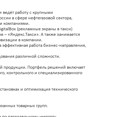
ламные экраны в такси)
акси». А также занимается
мпании.
 работа бизнес-направления,
чной сложности.
 Портфель решений включает
ого и специализированного
оптимизация технического
ых групп.
ьному импорту.
итнесом. Читает бизнес-