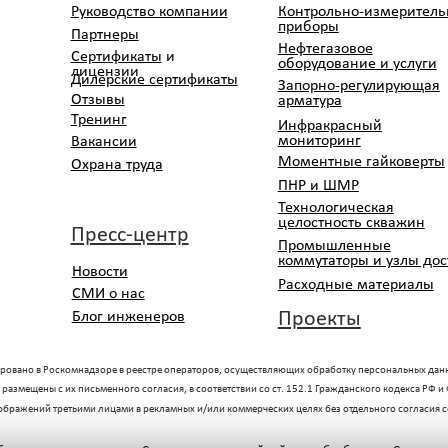
целостность скважин
Пресс-центр
К
Промышленные
коммутаторы и узлы доступа
Новости
Расходные материалы
СМИ о нас
Проекты
Блог инженеров
скомнадзоре в реестре операторов, осуществляющих обработку персональных данных на основании Приказ
с их письменного согласия, в соответствии со ст. 152.1 Гражданского кодекса РФ и Федеральным закон
ретьими лицами в рекламных и/или коммерческих целях без отдельного согласия сотрудника не допускае
ащите
Согласие посетителей сайта на обработку
Согласие посетителей о соб
персональных данных
«Cookie»