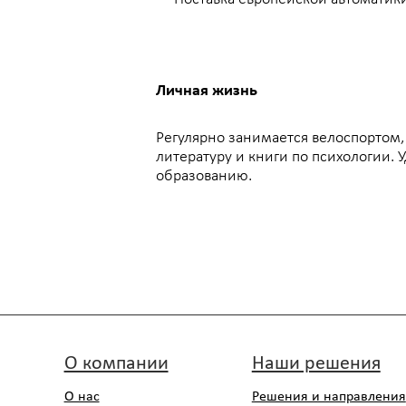
литературу и книги по психологии. Уделяет боль
образованию.
О компании
Наши решения
Р
О нас
Решения и направления
Т
к
Руководство компании
Контрольно-измерительные
р
приборы
Партнеры
Нефтегазовое
Сертификаты
и
оборудование и услуги
лицензии
Дилерские сертификаты
Запорно-регулирующая
Отзывы
арматура
Тренинг
Инфракрасный
мониторинг
Вакансии
Моментные гайковерты
Охрана труда
ПНР и ШМР
Технологическая