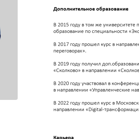
В 2015 году в том же университете получил доп
образование по специальности «Экономист-мене
В 2017 году прошел курс в направлении «Эффект
переговорах».
В 2019 году получил доп.образование в Московск
«Сколково» в направлении «Сколково практикум 
В 2020 году участвовал в конференциях и семинар
в направлении «Управленческие навыки современ
В 2022 году прошел курс в Московской школе упр
направлении «Digital-трансформация: как сделат
Карьера
Бизнес-направление «Спецпроекты» ведёт работ
промышленными предприятиями России в сфере н
электросетевыми и энергетическими компаниями