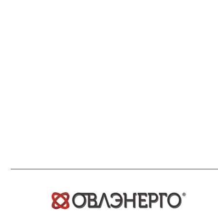
© 2026 Все права защищены
ИНН: 7722621137
ОГРН: 1077759233144
Юр. адрес: 115280, город Москва, 1-Й Автозаводский
проезд, д. 5, помещ. 1н
Факт. адрес: 119192, город Москва, Ломоносовский
проспект, д. 43, корп. 2 (офис)
Для корреспонденции: 119048, г. Москва, а/я 456
Склад: 142103, РФ, Московская область, г. Подольск,