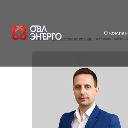
О компан
Главная |
Руководство компании |
Калинкин Антон Анатоль