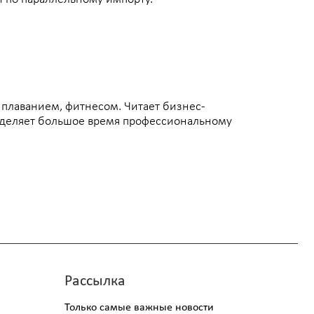
шое время профессиональному
ассылка
олько самые важные новости
омпании и презентация новых
ешений. Узнайте первыми
Я соглашаюсь с
обработкой персональных данных
,
политикой конфиденциальности
,
политикой обработки
и защиты персональных данных
Даю
согласие
на направление рекламных рассылок
→