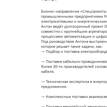
Антон ведёт долгосрочный проект DigitalBox (рек
совместно с крупнейшим агрегатором – «Яндекс.Т
процессами автоматизации и цифровизации в ко
Под руководством Антона выстроена эффективная
которое решает такие задачи, как:
— Подбор и поставка электрооборудования разли
— Поставка кабельно-проводниковой продукции.
более 30-ти производителей силового, контрольн
кабеля.
— Техническая экспертиза в энергоустановках и 
предложения.
— Комплексные поставки взаимосвязанных товарн
— Поставка европейской автоматики по параллел
Личная жизнь
Регулярно занимается велоспортом, плаванием, ф