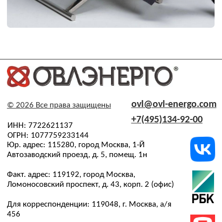
Проекты
Карта сайта
Рассылка
Только самые важные новости компании и презентация
новых решений. Узнайте первыми
Я соглашаюсь с
обработкой персональных данных
,
политикой конфиденциальности
,
политикой
обработки и защиты персональных данных
Даю
согласие
на направление рекламных рассылок
(необязательно)
→
АО «ОВЛ-Энерго» зарегистрировано в Роскомнадзоре в
реестре операторов, осуществляющих обработку
персональных данных на основании Приказа Nº 197 от
31.07.2024. Рег. номер: 77-24-162151
Все фотографии сотрудников размещены с их
письменного согласия, в соответствии со ст. 152.1
Гражданского кодекса РФ и Федеральным законом №
152-ФЗ «О персональных данных»
Передача, использование изображений третьими лицами
в рекламных и/или коммерческих целях без отдельного
согласия сотрудника не допускается