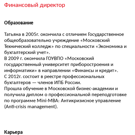
Карьера
Татьяна работает в ОВЛ-Энерго практически с основания
компании. Отвечает за финансы компании, помогает
принимать правильные управленческие решения.
Основные задачи:
— управление финансовыми потоками и рисками,
финансовое планирование и отчётность.
— определение финансовой политики организации,
разработка и осуществление мер по обеспечению её
финансовой устойчивости.
— управление финансами, исходя из стратегических
целей и перспектив развития организации, определение
источников финансирования с учётом рыночной
конъюнктур.
Личная жизнь
Любит путешествовать на автомобиле, петь и заниматься
творчеством.