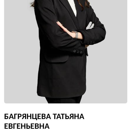
БАГРЯНЦЕВА ТАТЬЯНА
ЕВГЕНЬЕВНА
Финансовый директор
Образование
Татьяна в 2005г. окончила с отличием Государственное
общеобразовательно учреждение «Московский
Технический колледж» по специальности «Экономика и
бухгалтерский учет».
В 2009 г. окончила ГОУВПО «Московский
государственный университет приборостроения и
информатики» в направлении «Финансы и кредит».
С 2012г. состоит в реестре профессиональных
бухгалтеров — членов ИПБ России.
Прошла обучение в Московской бизнес-академии и
получила диплом о профессиональной переподготовке
по программе Mini-MBA: Антикризисное управление
(Anti-crisis management).